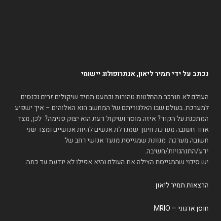
נכתב על ידי תמיר ליאון, אנתרופולוג יישומי
העולם לא מורכב מהחלטות טהורות וכמעט תמיד שיקולים זרים נכנסים
למערכת. בעולם שבו האלגוריתם של המחשב הוא האלוהים – איך ישפיע
המתכנת על הקוד? איזה מוסר ושיקול דעת הוא יצוק פנימה? לכן, מצד
אחד חשובה מערכת חינוך שמגדלת אנשים להיות אנושיים ומצד שני
חשובה מערכת מגוונת שמגייסת מנעד אנושי רחב של
ידע/התנהגויות/חשיבה.
יש סיכוי שהמגייסת הצילה את העולם והיא אפילו לא יודעת עד כמה.
הרצאות תמיר ליאון
חוסן ארגוני – MRIO