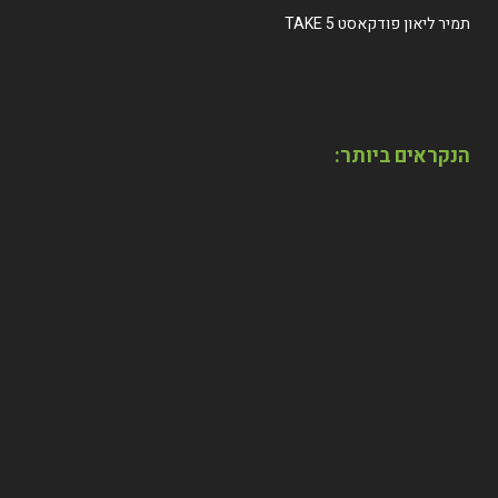
תמיר ליאון פודקאסט TAKE 5
הנקראים ביותר:
מאי 23 ,2024
האנתרופולוג תמיר ליאון והרב ירמי סטביסקי מדברים
על 'למה לי רב עכשיו'?
מאי 05 ,2024
האנתרופולוג תמיר ליאון והרב ירמי סטביסקי מדברים
על הסיפור האמיתי של החרדים
אפריל 28 ,2024
האנתרופולוג תמיר ליאון והרב ירמי סטביסקי מדברים
על גיוס חרדים לצה"ל