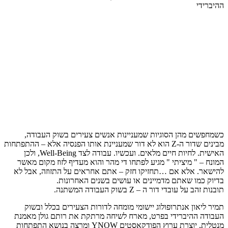
ההיברידי
כשמחפשים מהן הסוגיות שמעניינות אנשים צעירים בשוק העבודה,
מבינים שדור ה-Z הוא לא דור שמעניינת אותו הפנסיה אלא – ההתפתחות
האישית. לחיות חיים מלאים. ועכשיו. עבודה לצד Well-Being, ולכן
המונח – " מיציתי " מגיע לפתחו די מהר והוא מעדיף לזוז מקום מאשר
להישאר. אלא אם …תחזיקו חזק – אתם אחראים על התזוזה, אבל לא
בדיוק כמו שאתם מדמיינים או עושים בשנים האחרונות.
תובנות זהב על עובדי דור ה – Z בשוק העבודה המשתנה.
תמיר ליאון אנתרופולוג יישומי מומחה לדורות הצעירים בכלל ובשוק
העבודה ההיברידי בפרט, מארח לשיחה מרתקת את רותם גולן מאמנת
מנטלית, יוצרת ערוץ הפודקאסטים YNOW ומרצה בנושא התפתחות