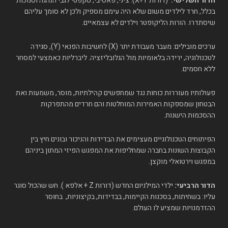
הדור השלישי:
(דורות X+Y): ציני, פאסיבי, סקפטי לגבי הנהגה וסמכות
בכלל, חרד לילדים משום שלא היה עימם מספיק ולכן לא סומך עליהם
שיסתדרו. הורות הליקופטר וילדים לא עצמאיים.
ערכים מובילים: מעבר מעבודת יתר (X) לחשיבות הפנאי (Y), סגידה
לטכנולוגיה, ירידה בלאומיות מול הגלובליזציה. ליברליות כאמצעי למסחר
ללא חסמים.
פעולותיו מעוררות כוחות נגד שמחפשים קהילתיות, מוסר, משמעות ואת
הבטחון שמספקות האמירות המוחלטות והם חרדים מהתפרקות
ההסכמות הישנות.
הפיתוחים הטכנולוגיים מעצימים את הבדידות והניכור ובונים חיץ בין
הקבוצות השונות בחברה שמחליפות את המפגש הפיזי המתון ביניהם
במפגש וירטואלי מוקצן.
הדור הרביעי:
ילדי המילניום החדש (דורות Z + אלפא ). חש שהכול סוגר
עליו: בשחיתות, בסכנות הקיימות, בבדידות, בקיצוניות, בחוסר
ההזדמנויות שמציע לו העולם.