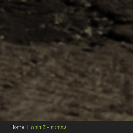
דור ה Z – עתידנות
|
Home