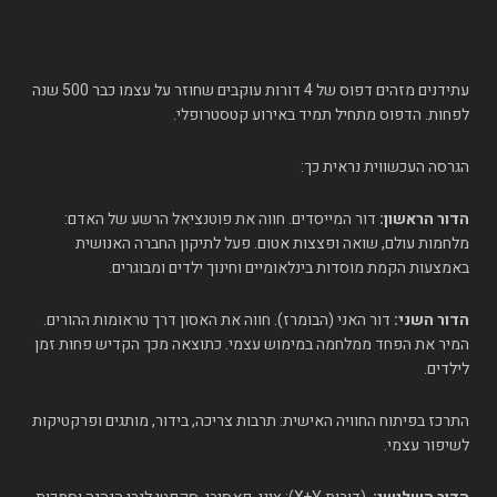
עתידנים מזהים דפוס של 4 דורות עוקבים שחוזר על עצמו כבר 500 שנה
לפחות. הדפוס מתחיל תמיד באירוע קטסטרופלי.
הגרסה העכשווית נראית כך:
הדור הראשון:
דור המייסדים. חווה את פוטנציאל הרשע של האדם:
מלחמות עולם, שואה ופצצות אטום. פעל לתיקון החברה האנושית
באמצעות הקמת מוסדות בינלאומיים וחינוך ילדים ומבוגרים.
הדור השני:
דור האני (הבומרז). חווה את האסון דרך טראומות ההורים.
המיר את הפחד ממלחמה במימוש עצמי. כתוצאה מכך הקדיש פחות זמן
לילדים.
התרכז בפיתוח החוויה האישית: תרבות צריכה, בידור, מותגים ופרקטיקות
לשיפור עצמי.