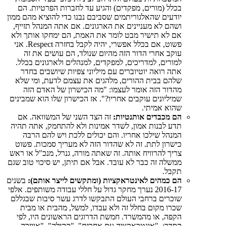
בכלל (מורים, מפקדים) והגיע עד לחברות הפרטיות. הם
יודעים שהאלגוריתמים שסביבם נבנו כדי להוציא מהם ממון
ושהם לא מעניינים את הארגונים. אם אתה המנהל תזייף,
אם לא תישיר מבט לומר את האמת, הם ימחקו אותך ולא
פשוט, אם בכלל אפשרי, יהיה לקבל בחזרה Respect. אני
עוקב אחרי הדור הזה מהיום שנולד, הם עושים את זה
למורים, למדריכים, למפקדים, למנהלים ולארגונים בכלל.
אתה רואה יוטיוברים עם מיליוני צפיות שיושבים בחדר
שלהם בבית ההורים, מלהגים את עצמם לדעת, ומי שלא
מהדור הזה אומר לעצמו: "מה הכישרון של האדם הזה
שמיליונים עוקבים אחריו?". אז הכישרון שלו הוא שמבינים
שהוא אמיתי.
הם מכבדים אותנטיות:
זה הצד השני של המשוואה. אם
תדע לבנות אמון, לשדר אמינות ולא להתחמק, אתה תהיה
המנהל שילכו אחריו. והם יכולים ללכת ויש להם הרבה
כישרון לתת. זה לא שהדור הזה לא מעריך סמכות. פשוט
צריך להרוויח אותה. זה שאתה מורה, גנרל, מנכ"ל או ראש
ממשלה זה כבר לא עובד. אבל אם תיתן, יש סיכוי טוב שגם
תקבל.
הם כמהים לאינטראקציות (ומתקשים לייצר אותם):
בשנים
2016-17 נערך מחקר גדול על חללי עבודה משותפים. אלפי
שוכרים ברחבי העולם התבקשו לדרג עשר סיבות שבגללם
שכרו מקום בחלל זה ולא עבדו, למשל, מהבית או מבית
הקפה, או מהמשרד. חמשת הדרוגים הראשונים היו, לפי
הסדר: "אינטראקציה עם אחרים", "קהילה", "אווירה