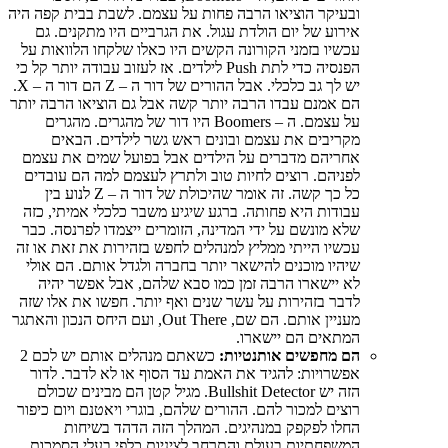
ובעיקר הוציאו הרבה פחות על עצמם. לשבת בבית קפה היה
אירוע של יום הולדת עגול. את הגרביים היו מתקנים. גם
עכשיו בזמני הקורונה הקשים היו כאלו שלקחו הלוואות על
הפנסיה כדי לתת Push לילדים. אז לעזוב עבודה יותר קל כי
יש לך גב כלכלי. אבל ההורים של דור ה – Z הם דור ה – X.
הם אמנם עבדו הרבה יותר קשה אבל גם הוציאו הרבה יותר
על עצמם. ה – Boomers היו דור של מהגרים. מהגרים
מקריבים את עצמם ובונים ראש גשר לילדים. הבאים
אחריהם מדברים על הילדים אבל בפועל שמים את עצמם
לפניהם. רוצים לחיות טוב ולתרץ לעצמם למה הם עובדים
כל כך קשה. זה אומר שהיכולת של דור ה – Z לנוע בין
עבודות היא פחותה. ברגע שיגיע משבר כלכלי אמיתי, כזה
שלא מונשם על ידי המדינה, הזומרים ייצמדו לפרנסה. כבר
עכשיו הייתי ממליץ למנהלים לחפש בזהירות את זאת או זה
שיהיו מוכנים להישאר יותר בחברה ולגדל אותם. הם אולי
לא יישארו הרבה זמן כמו סבא שלהם, אבל אפשר יהיה
לדבר בזהירות על עשר שנים ואף יותר. חפשו את אלו שזה
מעניין אותם. הם שם, Out There, ועם היחס הנכון והאתגר
המתאים הם יישארו.
הם מחפשים אותנטיות:
כשאתם מנהלים אותם יש לכם 2
אפשרויות: להגיד את האמת עד הסוף או לא לדבר. לדור
הזה יש Bullshit Detector. מגיל קטן הם מבינים שכולם
רוצים למכור להם. ההורים שלהם, בוגרי ויאטנם ויום כיפור
החלו לפקפק במנהיגים. המהלך הזה הדהד בשיחות
המשפחתיות בעולם והתרחב לציניות כלפי בעלי הסמכות