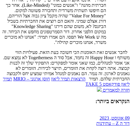
חברתית מהנה" ו"אנשים כמוני" (Like-Minded). אחר כך
הם חיפשו תשתית משרדית ותחבורה פשוטה למקום.
"Value For Money" שהיה מקבל ציון גבוה אצל הוריהם,
דורג אצלם שמיני. והאם הם רוצים את החברתיות בשביל
הביזנס? לא, משום שהם דירגו "Knowledge Sharing"
במקום הלפני אחרון. דור הסמרטפונים מחפש את הביחד. זה
מה ש We Work תפסו. הם אמרו תמיד: "אנחנו לא מוכרים
משרד, אנחנו מוכרים קהילה".
לחבר אנשים זאת האומנות הכי חשובה בעת הזאת. פעילויות הווי
משותף ו Happy Hour זה נחמד, אבל סוד ה Togetherness לא נמצא שם.
אני אומר למנהלים, כמו שאני אומר למפקדים: התפקיד שלך זה לבנות
קבוצה. אתה רוצה לקחת את הזומרים, תייצר לכידות. הזומרים לא
נאמנים לארגון. זה נגמר. הם נאמנים למנהל אמיתי שמציע יחס ולקבוצה
החברתית שלהם. תמיר
הרצאות תמיר ליאון
חוסן ארגוני – MRIO
תמיר
ליאון פודקאסט TAKE 5
חזרה למאמרים
הנקראים ביותר:
09 אוגוסט, 2023
דור ה Z – עתידנות