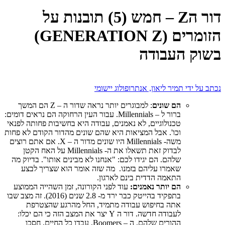
דור הZ – חמש (5) תובנות על
הזומרים (GENERATION Z)
בשוק העבודה
נכתב על ידי תמיר ליאון, אנתרופולוג יישומי
הם שונים
: למבוגרים יותר נראה שדור ה – Z הם המשך
ברור ל – Millennials. עבור העין הרחוקה הם נראים דומים:
טכנולוגיים, לא נאמנים, עבודה היא בחשיבות פחותה לפנאי
וכו'. אבל המציאות היא שהם שונים מהדור הקודם לא פחות
משה- Millennials היו שונים מדור ה – X. אם אתם רוצים
לבדוק זאת תשאלו את ה- Millennials על האח הקטן
שלהם. הם יגידו לכם: "אנחנו לא מבינים אותו". בדיוק מה
שאמרו עליהם בזמנו. מה שזה אומר הוא שצריך לבצע
התאמה הדדית בינם לארגון.
הם יותר נאמנים:
עוד לפני הקורונה, זמן השהייה הממוצע
בתפקיד בהייטק כבר ירד מ- 2.8 שנים (2016). זה מצב שבו
אתה בחיפוש עבודה מתמיד, החל מהרגע שהצטרפת
לעבודה חדשה. דור ה Y יצר את המצב הזה כי הם יכלו:
ההורים שלהם, ה – Boomers, עבדו כל החיים, חסכו