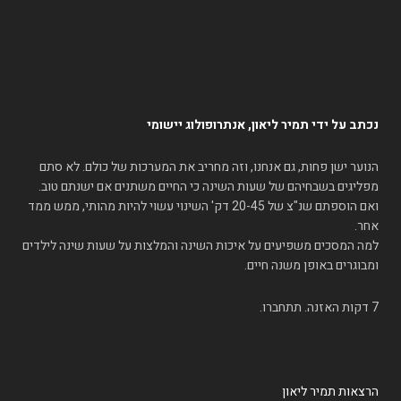
נכתב על ידי תמיר ליאון, אנתרופולוג יישומי
הנוער ישן פחות, גם אנחנו, וזה מחריב את המערכות של כולם. לא סתם
מפליגים בשבחיהם של שעות השינה כי החיים משתנים אם ישנתם טוב.
ואם הוספתם שנ"צ של 20-45 דק' השינוי עשוי להיות מהותי, ממש ממד
אחר.
למה המסכים משפיעים על איכות השינה והמלצות על שעות שינה לילדים
ומבוגרים באופן משנה חיים.
7 דקות האזנה. תתחברו.
הרצאות תמיר ליאון