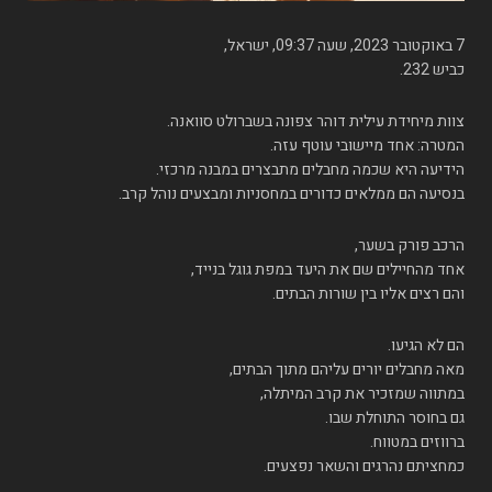
7 באוקטובר 2023, שעה 09:37, ישראל,
כביש 232.
צוות מיחידת עילית דוהר צפונה בשברולט סוואנה.
המטרה: אחד מיישובי עוטף עזה.
הידיעה היא שכמה מחבלים מתבצרים במבנה מרכזי.
בנסיעה הם ממלאים כדורים במחסניות ומבצעים נוהל קרב.
הרכב פורק בשער,
אחד מהחיילים שם את היעד במפת גוגל בנייד,
והם רצים אליו בין שורות הבתים.
הם לא הגיעו.
מאה מחבלים יורים עליהם מתוך הבתים,
במתווה שמזכיר את קרב המיתלה,
גם בחוסר התוחלת שבו.
ברווזים במטווח.
כמחציתם נהרגים והשאר נפצעים.