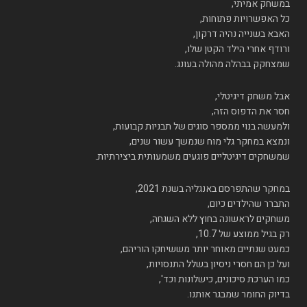
במשחק אמיתי,
כל האפשרויות פתוחות,
האבא בשנייה נהיה דרקון,
ורודף אחרי הילד הקטן שלו,
שמצחקק בבהלה מהולה בעונג.
אבל משחק דיגיטלי,
חסר את הדפוס הזה,
ולמעשה בנוי ממספר סוגים של תבניות קבועות,
ונמצא במחקר גלי מוח שנמשך עשור שנים,
שמשחקים דיגיטליים פוגעים משמעותית ביצירתיות.
במחקר שהתפרסם באנגליה בשנת 2021,
התברר שהילדים כיום,
משחקים לראשונה בחוץ ללא השגחה,
רק בגיל ממוצע של 10.7,
כמעט שנתיים מאוחר יותר מששיחקו הוריהם,
ועל כן הם חסרי ניסיון בשלל התנסויות,
כמו הערכת סיכונים, כישלונות וכד',
בדיוק החומר שמבגר אותנו.