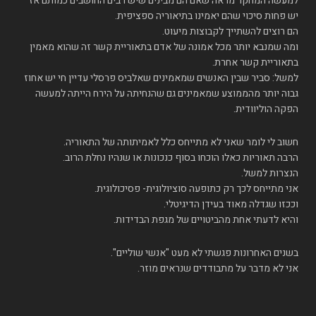
למעשה המחקר מראה שאם הם מבינים שיש רבים החושבים כמותם אז
יש פחות סיכוי שהם יאמינו בתיאוריה ספציפית.
הם רוצים להשתייך לקבוצות מיעוט.
ומה שמנבא יותר מכל אמונה של אדם בתאוריית קשר זה שהוא מאמין
בתאוריית קשר אחרת.
למשל: סביר שבין האנשים שמאמינים שאלביס פרסלי עדיין חי יש אחוז
גבוה יותר מהממוצע שמאמינים גם שהנחיתה על הירח הייתה למעשה
הפקה הוליוודית.
חשוב לי לומר שאני לא מתייחס כלל לאמיתותה של התאוריה.
הרבה תאוריות כאלו הוכחו בסוף כנכונות או שנהיו נחלת הרוב.
הנצרות למשל.
אני מתייחס לכך רק כתופעה סוציולוגית- פסיכולוגית.
וככזו שגדלה מאוד בעידן הדיגיטלי.
והיא לדעתי אחת מהביטויים של מגפת הבדידות.
בשנים האחרונות פגשתי לא מעט "אנשי שוליים".
אני לא מדבר על מתבודדים שנראים מוזר.
אלא על כאלו שהם אולי אנשי משפחה ועבודה, אבל חיים בעיקר עם
עצמם.
כמובן שיש מהם יותר קשישים.