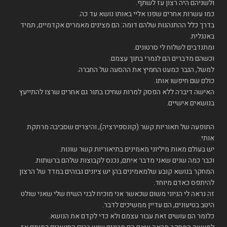
ולשניהם היה רצון עז לשתף.
כמו עשרות אחרים שפנו אליי באותו נושא עד כה.
בדרך כלל ההתנהגות שלהם דומה: הם מציגים מאמרים אקדמיים, תמיד
באנגלית.
ומתנדבים לשלוח לי סרטונים.
וכשהם מדברים הם לגמרי בתוך עצמם.
למשל, הגבר כמעט החמיץ את ההסעה של החברה.
כולם שם חיפשו אותו.
האישה דיברה ללא הפסק למרות שחיכו בתור גם אחרים שרצו להתייעץ
בנושאים אישיים.
התופעה של תאוריות קשר (קונספירציה), והיצרים שסביבה מרתקת
אותי.
יש בעולם מאות מיליוני מאמינים בתיאוריות קשר שונות.
וכבר כמה שנים שאני מדבר איתם, נכנס לקבוצות שלהם ברשתות.
המחקר בנושא קובע שלמאמינים בהן יש ציונים גבוהים במדד של הרצון
להיתפס כאדם מיוחד.
זה נראה לי הגיוני משום שכאשר אני מוכיח לבני השיח שלי שאני שולט
היטב בטיעונים, הם עדיין ממשיכים לדבר.
כלומר הם עושים זאת עבור עצמם ולא כדי לקדם את הנושא.