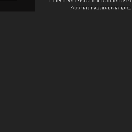
רידית ומומחה לדורות הצעירים מארח את ד"ר
בחקר ההתנהגות בעידן הדיגיטלי.