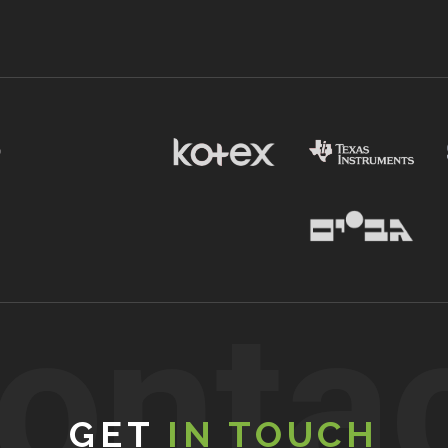
onta
GET
IN TOUCH