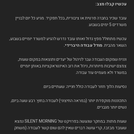
עכשיו קבלו מצב:
עובד שכיר בחברה פרטית או ציבורית, בכל תפקיד. מגיע כל יום לבניין
משרדים 5 ימים בשבוע.
עכשיו מתחולל מפץ גדול ואותו עובד נדרש להגיע למשרד יומיים בשבוע,
השאר מהבית.
מודל עבודה היברידי.
ונניח שמקום העבודה עבר לניהול של יעדים ותוצאות במקום שעות,
צמצם ישיבות מיותרות, ניהל את רוב האינטראקציות באותן יומיים
במשרד ולא מעמיס עוד עבודה.
נסיעות הלוך חזור לעבודה כולל חנייה: שעתיים ביום.
התכוננות מוקפדת יותר (במראה החיצוני) לעבודה בחוץ: רבע שעה ביום,
נשים יותר מגברים.
שעות מתות: במחקר שנעשה בפרויקט של SILENT MORNING נמצא
שעובד מבזבז, קרי עושה דברים שאין להם שום קשר לעבודה (משחק