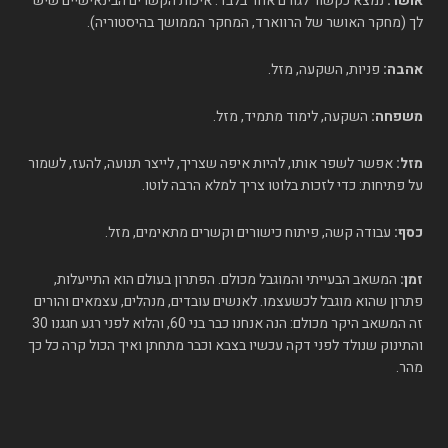
אושר:
נמצא כקשור לגורם אחד בלבד: איכות הקשרים הבינאישיים שיש
לך (מחקר האושר של הרווארד, המחקר הממושך בהיסטוריה).
אהבה:
פניות, השקעה, מזל.
משפחה:
השקעה, לימוד מתמיד, מזל.
מזל:
אפשר לשפר אותו, להיות איפה שצריך, לייצר תנועה, להעז, לשמור
על פתיחות: כדי לזכות בלוטו צריך למלא הרבה לוטו.
כסף:
עבודה קשה, פיתוח כישורים וקשרים מתאימים, מזל.
זמן:
המשאב הבעייתי והמוגבל מכולם. הפתרון בעולם הוא התייעלות,
פתרון שהוא מוגבל לכשעצמו. לאנשים עובדים, מנהלים, עצמאים והורים
זה המשאב היקר מכולם: הנה אנחנו כבר בני 60, והלוא לפני רגע חגגנו 30
והתינוק שנולד לפני דקה עכשיו בצבא וכבר מתחתן ואיך הכול קרה כל כך
מהר.