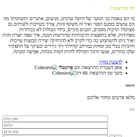
מה בהרצאה?
מי הם באמת בני הנוער של היום? ערכים, מניעים, אתגרים ותשוקות? מה
הם עושים בזמנם הפנוי ואיך זה משקף זהות, צורך בשייכות ולעיתים גם
מצוקה? תרבות מסכים, תכנים מיניים, בילוי וגבולות לא ככותרות
מפחידות, אלא כתופעות תרבותיות שדורשות הבנה, איך שפה יוצרת זהות
ואיך ניתן להשתמש בה כדי לקרב ולא להרחיק? יצירת קבוצות שייכות
חיוביות ככלי מגן ומחזק במרחב קהילתי רווי גירויים ובעיקר על התפקיד
שלנו כהורים, אנשי חינוך וקהילה להיות דמות נוכחת, אמיצה ומבינה.
להצעת מחיר
אופן העברת ההרצאה: זום
פרונטלי
משך זמן ההרצאה: 60 דק'
הרצאה
מלאו פרטים ונחזור אליכם