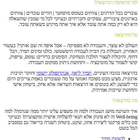
למי מתאימה ההרצאה?
עובדים בכל הדרגים | צוותים בעומס מתמשך | הורים עובדים | צוותים
בארגונים ציבוריים, עסקיים וחברתיים ובעיקר לכל מי שמבין שהשאלה
היא לא רק כמה אתה עובד אלא איך אתה מרגיש כשאתה עובד.
על ההרצאה
העולם לא עוצר, והעבודה לא מפסיקה – אבל איפה זה שם אותך? בעשור
האחרון, הגבולות בין הבית לעבודה היטשטשו. כולנו זמינים תמיד, הכל
דחוף, והיכולת לעצור הולכת ונשחקת. הסימנים ברורים: עומס, עייפות,
קושי לשמור על מוטיבציה – ותחושת ניתוק ממקום העבודה.
בהרצאה בגובה העיניים,
תמיר ליאון, אנתרופולוג יישומי
וחוקר תרבות
ארגונית, מציע מבט מפוכח ואנושי על מה שעובדים באמת צריכים היום
כדי לשגשג: לא בונוסים או הרצאות השראה אלא איזון, ביטחון אישי
ותחושת שייכות אמיתית.
מה בהרצאה?
איך השתנה מושג העבודה ולמה זה משפיע עלינו יותר ממה שנדמה? למה
Well-being זה לא פינוק אלא תנאי להצלחה אישית ומקצועית? ובעיקר
סט כלים פרקטי ליצירת איזון, שקט, ביטחון ו'שגרה בריאה' גם כמסביב
הכל בועט
להצעת מחיר