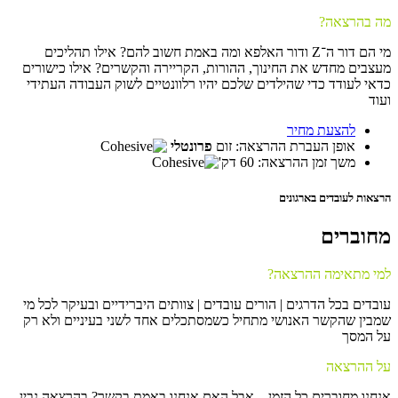
מה בהרצאה?
מי הם דור ה־Z ודור האלפא ומה באמת חשוב להם? אילו תהליכים
מעצבים מחדש את החינוך, ההורות, הקריירה והקשרים? אילו כישורים
כדאי לעודד כדי שהילדים שלכם יהיו רלוונטיים לשוק העבודה העתידי
ועוד
להצעת מחיר
אופן העברת ההרצאה: זום
פרונטלי
משך זמן ההרצאה: 60 דק'
הרצאות לעובדים בארגונים
מחוברים
למי מתאימה ההרצאה?
עובדים בכל הדרגים | הורים עובדים | צוותים היברידיים ובעיקר לכל מי
שמבין שהקשר האנושי מתחיל כשמסתכלים אחד לשני בעיניים ולא רק
על המסך
על ההרצאה
אנחנו מחוברים כל הזמן – אבל האם אנחנו באמת בקשר? בהרצאה נבין