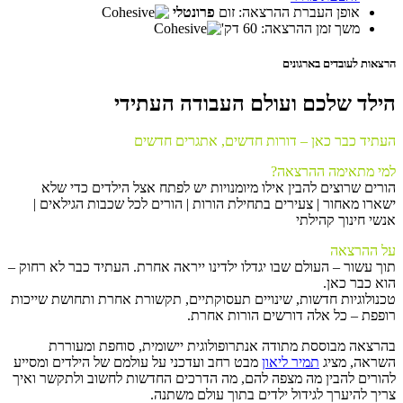
אופן העברת ההרצאה: זום
פרונטלי
משך זמן ההרצאה: 60 דק'
הרצאות לעובדים בארגונים
הילד שלכם ועולם העבודה העתידי
העתיד כבר כאן – דורות חדשים, אתגרים חדשים
למי מתאימה ההרצאה?
הורים שרוצים להבין אילו מיומנויות יש לפתח אצל הילדים כדי שלא
ישארו מאחור | צעירים בתחילת הורות | הורים לכל שכבות הגילאים |
אנשי חינוך קהילתי
על ההרצאה
תוך עשור – העולם שבו יגדלו ילדינו ייראה אחרת. העתיד כבר לא רחוק –
הוא כבר כאן.
טכנולוגיות חדשות, שינויים תעסוקתיים, תקשורת אחרת ותחושת שייכות
רופפת – כל אלה דורשים הורות אחרת.
בהרצאה מבוססת מתודה אנתרופולוגית יישומית, סוחפת ומעוררת
השראה, מציג
תמיר ליאון
מבט רחב ועדכני על עולמם של הילדים ומסייע
להורים להבין מה מצפה להם, מה הדרכים החדשות לחשוב ולתקשר ואיך
צריך להיערך לגידול ילדים בתוך עולם משתנה.