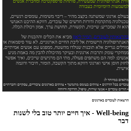
זווית אנתרופולוגית שמעשירה, פותחת פרספקטיבה ומחברת אנשים
למשמעות היומיומית בעבודה
בעולם ארגוני שמשתנה בקצב מהיר – ריבוי משימות, עומסים רגשיים,
טכנולוגיה מתקדמת ודורות חדשים של עובדים, דווקא ההיבט האנושי
הוא זה שמכריע: שייכות, תקשורת, תחושת ערך, אמון ויכולת הכלה.
בהרצאותיו לעובדים, תמיר ליאון
מביא את הכלים וההבנות של
האנתרופולוגיה היישומית אל ליבת החיים הארגוניים. לא עוד סיסמאות או
מודלים גנריים אלא תובנות שנולדו מהשטח, ממפגש עם אנשים אמיתיים,
ממחקרי עומק ותרבות ארגונית ובעיקר מהיכולת להבין מה באמת מניע
אנשים: למה הם משתפים פעולה, מתי הם מרגישים שייכים, ואיך אפשר
לחזק חוסן אישי וארגוני דווקא מתוך הקשבה, הומור, חיבור ודוגמה
אישית.
מתאים במיוחד ל:
עובדים בכל הדרגים • צוותים בעומס מתמשך • צוותים בארגונים ציבוריים, עסקיים וחברתיים
• הורים עובדים • אנשי שירות, טיפול, הדרכה ורווחה
הרצאות לעובדים בארגונים
Well-being - איך חיים יותר טוב בלי לשנות
דבר