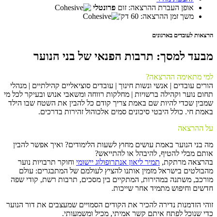
אופן העברת ההרצאה: זום
פרונטלי
משך זמן ההרצאה: 60 דק'
הרצאות לעובדים בארגונים
מבעד למסך: תרבות הפנאי של בני הנוער
למי מתאימה ההרצאה?
הורים עובדים | אנשי ונשות חינוך | עובדים סוציאליים קהילתיים | מנהלי
תחום נוער וקהילה ברשויות | מחלקות רווחה ומשאבי אנוש ובעיקר לכל מי
שמבין שכדי להיות שם באמת צריך קודם כל להבין את השטח שבו הילד
באמת חי. כולל היבטי סיכונים סמים אלכוהול זהירות בדרכים.
על ההרצאה
מה בני הנוער באמת עושים מחוץ לשעות הלימודים? ואיך אפשר להבין
אותם מבלי להטיף, להיבהל או להתייאש?
בהרצאה מרתקת,
תמיר ליאון אנתרופולוג יישומי
וחוקר תרבויות נוער
מהבולטים בישראל מזמין אותנו להציץ לעולמם של המתבגרים: עולם
מורכב, משתנה במהירות, המתקיים בין מסכים, תרבות רשת, קודי שפה
חדשים וחיפוש מתמיד אחר שייכות.
זוהי הזדמנות נדירה להכיר את הקודים הסמויים שמעצבים את דור הנוער
כדי שנוכל לפתח איתם קשר אמיתי, מכיל ומשמעותי.