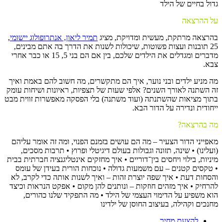
גדול בחיים של הילד
על ההרצאה
בהרצאה מרתקת, מעשית ומדויקת, מציג
תמיר ליאון, אנתרופולוג יישומי
,
25 תובנות ועצות פשוטות, שיכולות לשנות את הדרך בה אתם מבינים,
מדברים ומגדלים את הילדים שלכם, בין אם הם בני 5, 15 או כבר אחרי
צבא.
מה מניע ילדים ובני נוער, איך הם מתקשרים, מה חשוב להם באמת ואיך
זה השתנה לאורך השנים? אלפי שעות של תצפיות, ראיונות ושיחות עומק
בתוך מציאות שהשתנתה (ועוד משתנה) בלי הפסקה מאפשרות זווית מבט
ייחודית ונדירה על הדור הבא.
מה בהרצאה?
מאפייני הדור הצעיר – מה הם עושים בזמנם הפנוי, ומה זה אומר עליהם
(ועלינו) • שינה, תזונה וגבולות בעולם דיגיטלי ופרוץ • תרבות מסכים,
מיניות, בילוי ויחסים בין־דוריים • איך מחזקים אינטליגנציה חברתית בבית
• טקסים קטנים – עם משמעות גדולה • נוכחות הורית בעידן של עומס
והסחות דעת • איך שפה יוצרת זהות – ואיך לשנות אותה כדי לקרב, לא
להרחיק • איך מזהים חוזקות – ונותנים להן מקום • אפקט הנראות וכיצד
הוא משפיע על הדימוי העצמי של הילד • מה התפקיד שלנו כהורים,
מחנכים וקהילה, בעיצוב החוסן של ילדינו
להצעת מחיר