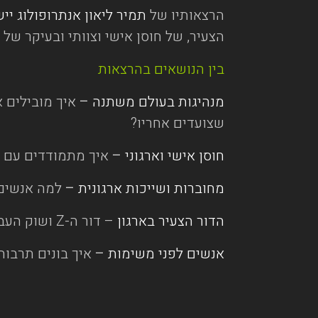
הרצאותיו של
תמיר ליאון אנתרופולוג יי
הצעיר, של חוסן אישי וצוותי ובעיקר של
בין הנושאים בהרצאות
מנהיגות בעולם משתנה
–
איך מובילים 
שצועדים אחריו?
חוסן אישי וארגוני
–
איך מתמודדים עם ש
מחוברות ושייכות ארגונית
–
למה אנשים 
הדור הצעיר בארגון
– דור ה-Z ושוק העבודה – מה הם מחפשים? איך מנהלים אותם? גיוס במקסימום IRR?
אנשים לפני משימות
–
איך בונים תרבות