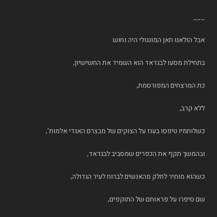
___
אבל הולאגו חאן המונגולי היה נחוש:
בתחילת מסעו לבגדאד הוא השמיד את החשישיון,
כת המרצחים המפורסמת,
ללא קרב,
כשלוחמיו טיפסו בעוז על הצוקים של מבצרם האגדי אלמות',
ובהמשך תקף את הכפרים שמסביב לבגדאד,
כשהוא מותיר לחלק מהאנשים לברוח לעיר הגדולה,
שם סיפרו על פראותם של התוקפים,