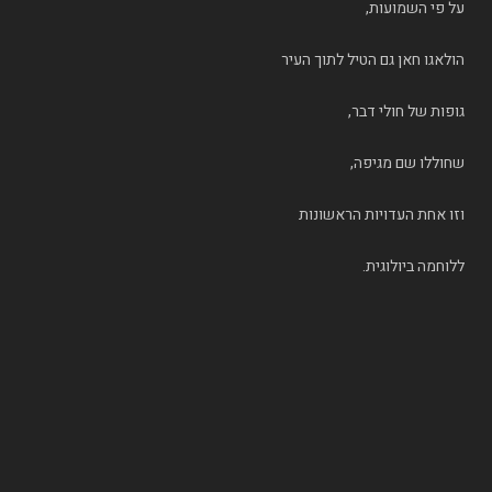
על פי השמועות,
הולאגו חאן גם הטיל לתוך העיר
גופות של חולי דבר,
שחוללו שם מגיפה,
וזו אחת העדויות הראשונות
ללוחמה ביולוגית.
___
התוצאה של כל אלו,
הייתה כניעת תושבי בגדאד
בתום מצור של 11 יום בלבד,